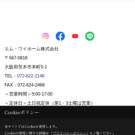
エム・ワイホーム株式会社
〒567-0818
大阪府茨木市本町5-1
TEL：
072-622-2148
FAX：072-624-2468
＜営業時間＞9:00-17:00
＜定休日＞土日祝定休（第1・3土曜は営業）
Cookieポリシー
Copyright (c) pacube publishing Co.,LTD. All Rights Reserved.
当サイトではCookieを使用します。
Cookieの使用に関する詳細は 「
プライバシーポリシー
」をご覧ください。
Produced by
ゴデスクリエイト