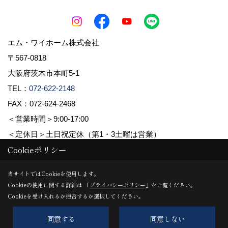
エム・ワイホーム株式会社
〒567-0818
大阪府茨木市本町5-1
TEL：
072-622-2148
FAX：072-624-2468
＜営業時間＞9:00-17:00
＜定休日＞土日祝定休（第1・3土曜は営業）
Cookieポリシー
Copyright (c) pacube publishing Co.,LTD. All Rights Reserved.
当サイトではCookieを使用します。
Cookieの使用に関する詳細は 「
プライバシーポリシー
」をご覧ください。
Produced by
ゴデスクリエイト
Cookieを受け入れるか拒否するか選択してください。
同意する
同意しない