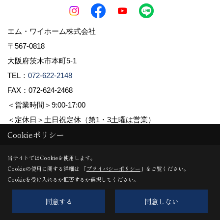
エム・ワイホーム株式会社
〒567-0818
大阪府茨木市本町5-1
TEL：
072-622-2148
FAX：072-624-2468
＜営業時間＞9:00-17:00
＜定休日＞土日祝定休（第1・3土曜は営業）
Cookieポリシー
Copyright (c) pacube publishing Co.,LTD. All Rights Reserved.
当サイトではCookieを使用します。
Cookieの使用に関する詳細は 「
プライバシーポリシー
」をご覧ください。
Produced by
ゴデスクリエイト
Cookieを受け入れるか拒否するか選択してください。
同意する
同意しない