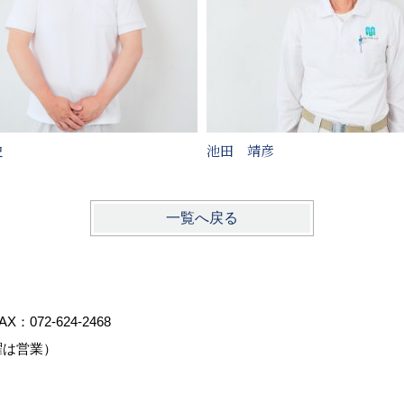
史
池田 靖彦
一覧へ戻る
AX：072-624-2468
曜は営業）