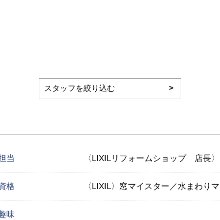
担当
〈LIXILリフォームショップ 店長
資格
〈LIXIL〉窓マイスター／水まわ
趣味