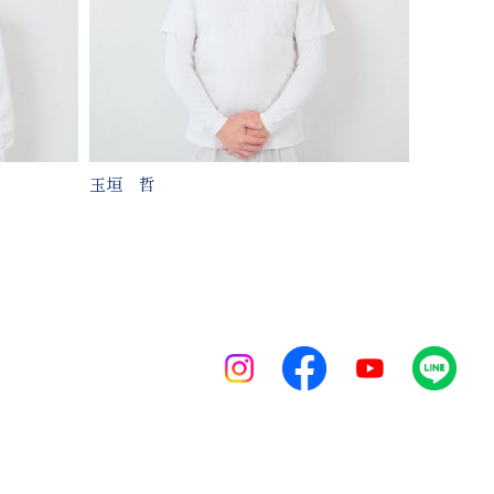
玉垣 哲
秋山 友