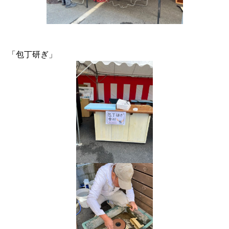
「包丁研ぎ」