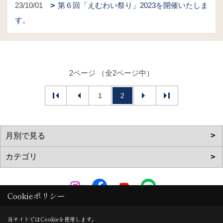
23/10/01
第６回「えむわい祭り」2023を開催いたしま
す。
2ページ （全2ページ中）
1
2
Cookieポリシー
エム・ワイホーム株式会社
当サイトではCookieを使用します。
〒567-0818