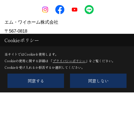
エム・ワイホーム株式会社
〒567-0818
Cookieポリシー
大阪府茨木市本町5-1
TEL：
072-622-2148
当サイトではCookieを使用します。
FAX：072-624-2468
Cookieの使用に関する詳細は 「
プライバシーポリシー
」をご覧ください。
＜営業時間＞9:00-17:00
Cookieを受け入れるか拒否するか選択してください。
＜定休日＞土日祝定休（第1・3土曜は営業）
同意する
同意しない
Copyright (c) pacube publishing Co.,LTD. All Rights Reserved.
Produced by
ゴデスクリエイト