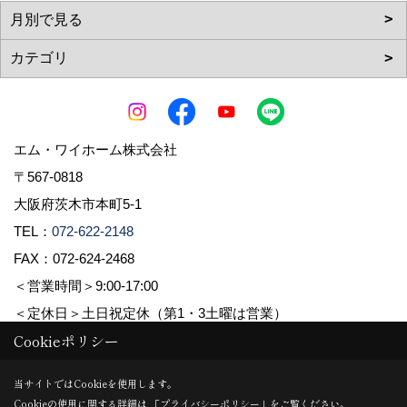
エム・ワイホーム株式会社
〒567-0818
大阪府茨木市本町5-1
TEL：
072-622-2148
FAX：072-624-2468
＜営業時間＞9:00-17:00
＜定休日＞土日祝定休（第1・3土曜は営業）
Cookieポリシー
Copyright (c) pacube publishing Co.,LTD. All Rights Reserved.
当サイトではCookieを使用します。
Cookieの使用に関する詳細は 「
プライバシーポリシー
」をご覧ください。
Produced by
ゴデスクリエイト