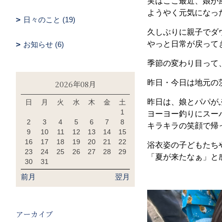
実はここ最近、娘が
ようやく元気になっ
日々のこと (19)
久しぶりに親子でダ
やっと日常が戻って
お知らせ (6)
季節の変わり目って、
昨日・今日は地元の
2026年08月
昨日は、娘とパパが
日
月
火
水
木
金
土
1
ヨーヨー釣りにスー
2
3
4
5
6
7
8
キラキラの笑顔で帰
9
10
11
12
13
14
15
16
17
18
19
20
21
22
浴衣姿の子どもたち
23
24
25
26
27
28
29
「夏が来たなぁ」と
30
31
前月
翌月
アーカイブ