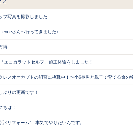
こと
ッフ写真を撮影しました
e enneさんへ行ってきました♪
万博
XIL「エコカラットセルフ」施工体験をしました！
クレスオオカブトの飼育に挑戦中！〜小6長男と親子で育てる命の
しぶりの更新です！
にちは！
し活×リフォーム”、本気でやりたいんです。