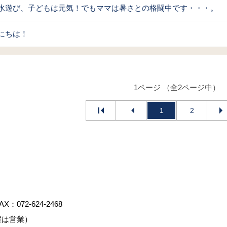
水遊び、子どもは元気！でもママは暑さとの格闘中です・・・。
にちは！
1ページ （全2ページ中）
1
2
AX：072-624-2468
曜は営業）