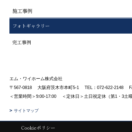
施工事例
フォトギャラリー
完工事例
エム・ワイホーム株式会社
〒567-0818
大阪府茨木市本町5-1
TEL：
072-622-2148
F
＜営業時間＞9:00-17:00
＜定休日＞土日祝定休（第1・3土
サイトマップ
Cookieポリシー
Copyright (c) pacube publishing Co.,LTD. All Rights Reserved.
|
Produc