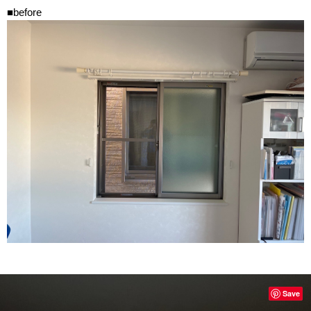
■before
Save