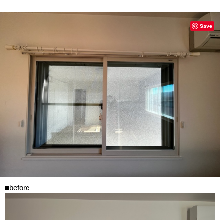
Save
■before