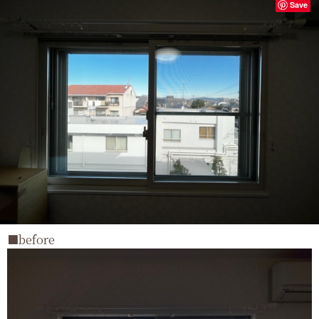
Save
■before