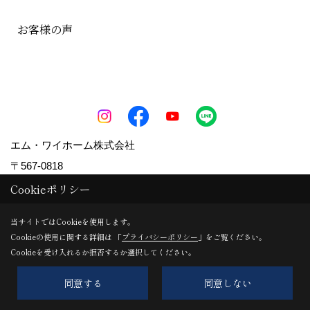
お客様の声
エム・ワイホーム株式会社
〒567-0818
Cookieポリシー
大阪府茨木市本町5-1
TEL：
072-622-2148
当サイトではCookieを使用します。
FAX：072-624-2468
Cookieの使用に関する詳細は 「
プライバシーポリシー
」をご覧ください。
＜営業時間＞9:00-17:00
Cookieを受け入れるか拒否するか選択してください。
＜定休日＞土日祝定休（第1・3土曜は営業）
同意する
同意しない